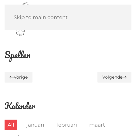
Skip to main content
Spellen
Vorige
Volgende
Kalender
All
januari
februari
maart